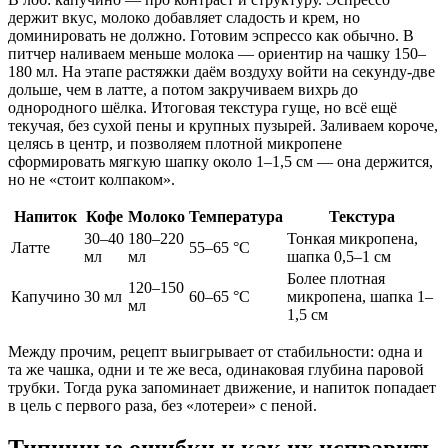
держит вкус, молоко добавляет сладость и крем, но
доминировать не должно. Готовим эспрессо как обычно. В
питчер наливаем меньше молока — ориентир на чашку 150–
180 мл. На этапе растяжки даём воздуху войти на секунду‑две
дольше, чем в латте, а потом закручиваем вихрь до
однородного шёлка. Итоговая текстура гуще, но всё ещё
текучая, без сухой пены и крупных пузырей. Заливаем короче,
целясь в центр, и позволяем плотной микропене
сформировать мягкую шапку около 1–1,5 см — она держится,
но не «стоит колпаком».
Напиток
Кофе
Молоко
Температура
Текстура
30–40
180–220
Тонкая микропена,
Латте
55–65 °C
мл
мл
шапка 0,5–1 см
Более плотная
120–150
Капучино
30 мл
60–65 °C
микропена, шапка 1–
мл
1,5 см
Между прочим, рецепт выигрывает от стабильности: одна и
та же чашка, одни и те же веса, одинаковая глубина паровой
трубки. Тогда рука запоминает движение, и напиток попадает
в цель с первого раза, без «лотереи» с пеной.