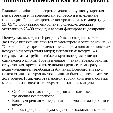
Типичные ошибки и как их исправить
Главные ошибки — перегретое молоко, крупнопузырчатая
пена, горький или водянистый эспрессо и нарушенные
пропорции. Решение простое: контролировать температуру
55–65 °C, добиваться микропены с блеском, держать
экстракцию 25–30 секунд и весами фиксировать дозировки.
Почему так выходит? Перегрев убивает сладость молока и
даёт вкус кипячения; лечится термометром и остановкой на 60
°C. Большие пузыри — следствие слишком долгого «подсоса»
воздуха или отсутствия вихря; исправляем: воздух 1–3
секунды, затем трубка глубже и круговое движение до
одинакового глянца. Горечь в чашке — знак переэкстракции:
струя тонкая, время тянется; помол крупнее, температура
воды умереннее, трамбовка стабильная. Водянистый вкус —
недоэкстракция: струя льётся слишком быстро; помол мельче,
доза точнее. И да, чистота паровой трубки критична: остатки
молока портят вкус и текстуру за считанные минуты.
Стабильность дозы: одна корзина — один вес,
трамбовка без перекосов.
Вода: умеренная минерализация помогает экстракции и
вкусу.
Чашка: прогретая посуда медленнее охлаждает молоко и