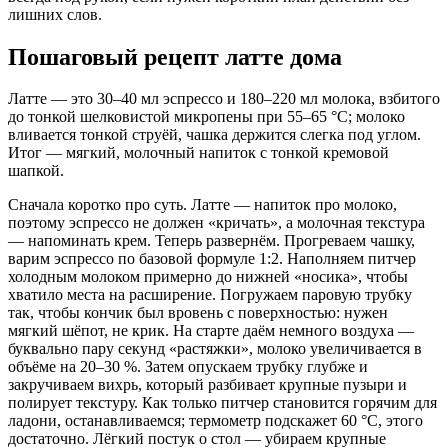
лишних слов.
Пошаговый рецепт латте дома
Латте — это 30–40 мл эспрессо и 180–220 мл молока, взбитого
до тонкой шелковистой микропены при 55–65 °C; молоко
вливается тонкой струёй, чашка держится слегка под углом.
Итог — мягкий, молочный напиток с тонкой кремовой
шапкой.
Сначала коротко про суть. Латте — напиток про молоко,
поэтому эспрессо не должен «кричать», а молочная текстура
— напоминать крем. Теперь развернём. Прогреваем чашку,
варим эспрессо по базовой формуле 1:2. Наполняем питчер
холодным молоком примерно до нижней «носика», чтобы
хватило места на расширение. Погружаем паровую трубку
так, чтобы кончик был вровень с поверхностью: нужен
мягкий шёпот, не крик. На старте даём немного воздуха —
буквально пару секунд «растяжки», молоко увеличивается в
объёме на 20–30 %. Затем опускаем трубку глубже и
закручиваем вихрь, который разбивает крупные пузыри и
полирует текстуру. Как только питчер становится горячим для
ладони, останавливаемся; термометр подскажет 60 °C, этого
достаточно. Лёгкий постук о стол — убираем крупные