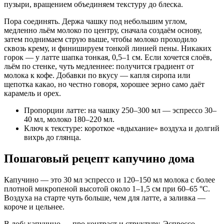
пузыри, вращением объединяем текстуру до блеска.
Пора соединять. Держа чашку под небольшим углом,
медленно льём молоко по центру, сначала создаём основу,
затем поднимаем струю выше, чтобы молоко проходило
сквозь крему, и финишируем тонкой линией пены. Никаких
горок — у латте шапка тонкая, 0,5–1 см. Если хочется слоёв,
льём по стенке, чуть медленнее: получится градиент от
молока к кофе. Добавки по вкусу — капля сиропа или
щепотка какао, но честно говоря, хорошее зерно само даёт
карамель и орех.
Пропорции латте: на чашку 250–300 мл — эспрессо 30–
40 мл, молоко 180–220 мл.
Ключ к текстуре: короткое «вдыхание» воздуха и долгий
вихрь до глянца.
Пошаговый рецепт капучино дома
Капучино — это 30 мл эспрессо и 120–150 мл молока с более
плотной микропеной высотой около 1–1,5 см при 60–65 °C.
Воздуха на старте чуть больше, чем для латте, а заливка —
короче и цельнее.
В лоб: капучино — про контраст и структуру. Эспрессо