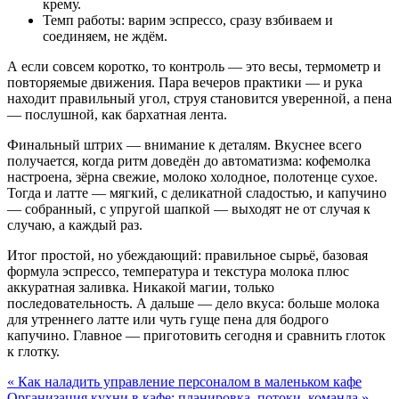
крему.
Темп работы: варим эспрессо, сразу взбиваем и
соединяем, не ждём.
А если совсем коротко, то контроль — это весы, термометр и
повторяемые движения. Пара вечеров практики — и рука
находит правильный угол, струя становится уверенной, а пена
— послушной, как бархатная лента.
Финальный штрих — внимание к деталям. Вкуснее всего
получается, когда ритм доведён до автоматизма: кофемолка
настроена, зёрна свежие, молоко холодное, полотенце сухое.
Тогда и латте — мягкий, с деликатной сладостью, и капучино
— собранный, с упругой шапкой — выходят не от случая к
случаю, а каждый раз.
Итог простой, но убеждающий: правильное сырьё, базовая
формула эспрессо, температура и текстура молока плюс
аккуратная заливка. Никакой магии, только
последовательность. А дальше — дело вкуса: больше молока
для утреннего латте или чуть гуще пена для бодрого
капучино. Главное — приготовить сегодня и сравнить глоток
к глотку.
« Как наладить управление персоналом в маленьком кафе
Организация кухни в кафе: планировка, потоки, команда »