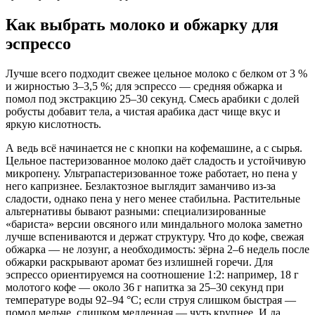
Как выбрать молоко и обжарку для
эспрессо
Лучше всего подходит свежее цельное молоко с белком от 3 %
и жирностью 3–3,5 %; для эспрессо — средняя обжарка и
помол под экстракцию 25–30 секунд. Смесь арабики с долей
робусты добавит тела, а чистая арабика даст чище вкус и
яркую кислотность.
А ведь всё начинается не с кнопки на кофемашине, а с сырья.
Цельное пастеризованное молоко даёт сладость и устойчивую
микропену. Ультрапастеризованное тоже работает, но пена у
него капризнее. Безлактозное выглядит заманчиво из‑за
сладости, однако пена у него менее стабильна. Растительные
альтернативы бывают разными: специализированные
«бариста» версии овсяного или миндального молока заметно
лучше вспениваются и держат структуру. Что до кофе, свежая
обжарка — не лозунг, а необходимость: зёрна 2–6 недель после
обжарки раскрывают аромат без излишней горечи. Для
эспрессо ориентируемся на соотношение 1:2: например, 18 г
молотого кофе — около 36 г напитка за 25–30 секунд при
температуре воды 92–94 °C; если струя слишком быстрая —
помол мельче, слишком медленная — чуть крупнее. И да,