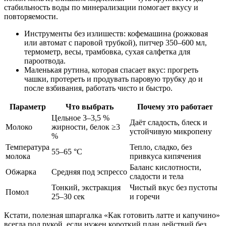
стабильность воды по минерализации помогает вкусу и
повторяемости.
Инструменты без излишеств: кофемашина (рожковая
или автомат с паровой трубкой), питчер 350–600 мл,
термометр, весы, трамбовка, сухая салфетка для
пароотвода.
Маленькая рутина, которая спасает вкус: прогреть
чашки, протереть и продувать паровую трубку до и
после взбивания, работать чисто и быстро.
Параметр
Что выбрать
Почему это работает
Цельное 3–3,5 %
Даёт сладость, блеск и
Молоко
жирности, белок ≥3
устойчивую микропену
%
Температура
Тепло, сладко, без
55–65 °C
молока
привкуса кипячения
Баланс кислотности,
Обжарка
Средняя под эспрессо
сладости и тела
Тонкий, экстракция
Чистый вкус без пустоты
Помол
25–30 сек
и горечи
Кстати, полезная шпаргалка «Как готовить латте и капучино»
всегда под рукой, если нужен короткий план действий без