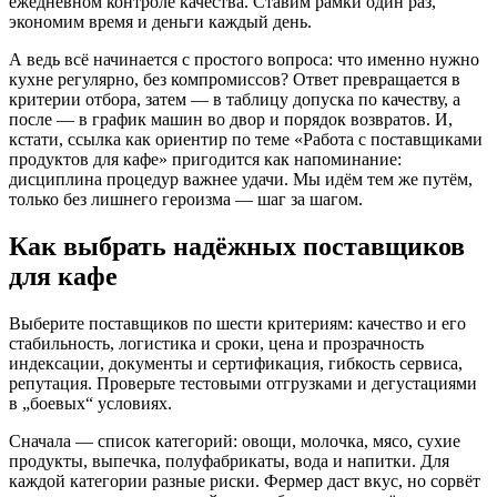
ежедневном контроле качества. Ставим рамки один раз,
экономим время и деньги каждый день.
А ведь всё начинается с простого вопроса: что именно нужно
кухне регулярно, без компромиссов? Ответ превращается в
критерии отбора, затем — в таблицу допуска по качеству, а
после — в график машин во двор и порядок возвратов. И,
кстати, ссылка как ориентир по теме «Работа с поставщиками
продуктов для кафе» пригодится как напоминание:
дисциплина процедур важнее удачи. Мы идём тем же путём,
только без лишнего героизма — шаг за шагом.
Как выбрать надёжных поставщиков
для кафе
Выберите поставщиков по шести критериям: качество и его
стабильность, логистика и сроки, цена и прозрачность
индексации, документы и сертификация, гибкость сервиса,
репутация. Проверьте тестовыми отгрузками и дегустациями
в „боевых“ условиях.
Сначала — список категорий: овощи, молочка, мясо, сухие
продукты, выпечка, полуфабрикаты, вода и напитки. Для
каждой категории разные риски. Фермер даст вкус, но сорвёт