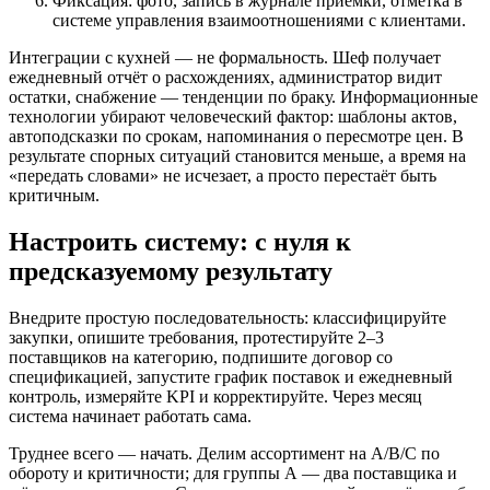
Фиксация: фото, запись в журнале приёмки, отметка в
системе управления взаимоотношениями с клиентами.
Интеграции с кухней — не формальность. Шеф получает
ежедневный отчёт о расхождениях, администратор видит
остатки, снабжение — тенденции по браку. Информационные
технологии убирают человеческий фактор: шаблоны актов,
автоподсказки по срокам, напоминания о пересмотре цен. В
результате спорных ситуаций становится меньше, а время на
«передать словами» не исчезает, а просто перестаёт быть
критичным.
Настроить систему: с нуля к
предсказуемому результату
Внедрите простую последовательность: классифицируйте
закупки, опишите требования, протестируйте 2–3
поставщиков на категорию, подпишите договор со
спецификацией, запустите график поставок и ежедневный
контроль, измеряйте KPI и корректируйте. Через месяц
система начинает работать сама.
Труднее всего — начать. Делим ассортимент на А/В/С по
обороту и критичности; для группы А — два поставщика и