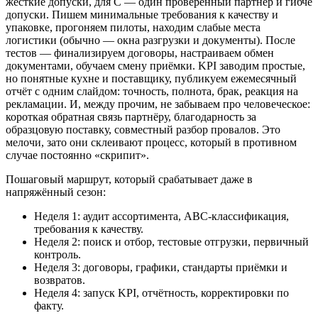
жёсткие допуски, для С — один проверенный партнёр и гибче
допуски. Пишем минимальные требования к качеству и
упаковке, прогоняем пилоты, находим слабые места
логистики (обычно — окна разгрузки и документы). После
тестов — финализируем договоры, настраиваем обмен
документами, обучаем смену приёмки. KPI заводим простые,
но понятные кухне и поставщику, публикуем ежемесячный
отчёт с одним слайдом: точность, полнота, брак, реакция на
рекламации. И, между прочим, не забываем про человеческое:
короткая обратная связь партнёру, благодарность за
образцовую поставку, совместный разбор провалов. Это
мелочи, зато они склеивают процесс, который в противном
случае постоянно «скрипит».
Пошаговый маршрут, который срабатывает даже в
напряжённый сезон:
Неделя 1: аудит ассортимента, ABC-классификация,
требования к качеству.
Неделя 2: поиск и отбор, тестовые отгрузки, первичный
контроль.
Неделя 3: договоры, графики, стандарты приёмки и
возвратов.
Неделя 4: запуск KPI, отчётность, корректировки по
факту.