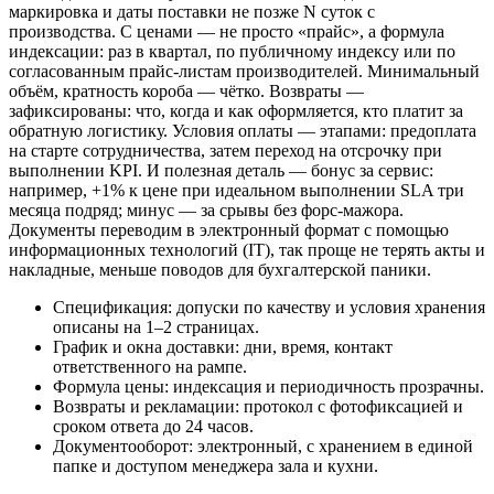
маркировка и даты поставки не позже N суток с
производства. С ценами — не просто «прайс», а формула
индексации: раз в квартал, по публичному индексу или по
согласованным прайс-листам производителей. Минимальный
объём, кратность короба — чётко. Возвраты —
зафиксированы: что, когда и как оформляется, кто платит за
обратную логистику. Условия оплаты — этапами: предоплата
на старте сотрудничества, затем переход на отсрочку при
выполнении KPI. И полезная деталь — бонус за сервис:
например, +1% к цене при идеальном выполнении SLA три
месяца подряд; минус — за срывы без форс-мажора.
Документы переводим в электронный формат с помощью
информационных технологий (IT), так проще не терять акты и
накладные, меньше поводов для бухгалтерской паники.
Спецификация: допуски по качеству и условия хранения
описаны на 1–2 страницах.
График и окна доставки: дни, время, контакт
ответственного на рампе.
Формула цены: индексация и периодичность прозрачны.
Возвраты и рекламации: протокол с фотофиксацией и
сроком ответа до 24 часов.
Документооборот: электронный, с хранением в единой
папке и доступом менеджера зала и кухни.