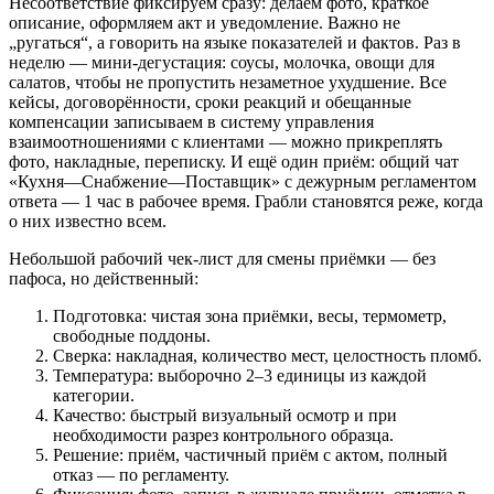
Несоответствие фиксируем сразу: делаем фото, краткое
описание, оформляем акт и уведомление. Важно не
„ругаться“, а говорить на языке показателей и фактов. Раз в
неделю — мини-дегустация: соусы, молочка, овощи для
салатов, чтобы не пропустить незаметное ухудшение. Все
кейсы, договорённости, сроки реакций и обещанные
компенсации записываем в систему управления
взаимоотношениями с клиентами — можно прикреплять
фото, накладные, переписку. И ещё один приём: общий чат
«Кухня—Снабжение—Поставщик» с дежурным регламентом
ответа — 1 час в рабочее время. Грабли становятся реже, когда
о них известно всем.
Небольшой рабочий чек-лист для смены приёмки — без
пафоса, но действенный:
Подготовка: чистая зона приёмки, весы, термометр,
свободные поддоны.
Сверка: накладная, количество мест, целостность пломб.
Температура: выборочно 2–3 единицы из каждой
категории.
Качество: быстрый визуальный осмотр и при
необходимости разрез контрольного образца.
Решение: приём, частичный приём с актом, полный
отказ — по регламенту.