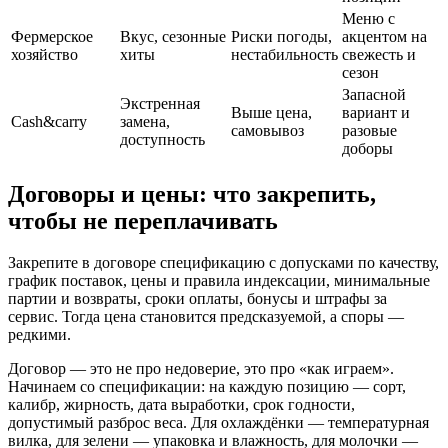
Меню с
Фермерское
Вкус, сезонные
Риски погоды,
акцентом на
хозяйство
хиты
нестабильность
свежесть и
сезон
Запасной
Экстренная
Выше цена,
вариант и
Cash&carry
замена,
самовывоз
разовые
доступность
доборы
Договоры и цены: что закрепить,
чтобы не переплачивать
Закрепите в договоре спецификацию с допусками по качеству,
график поставок, цены и правила индексации, минимальные
партии и возвраты, сроки оплаты, бонусы и штрафы за
сервис. Тогда цена становится предсказуемой, а споры —
редкими.
Договор — это не про недоверие, это про «как играем».
Начинаем со спецификации: на каждую позицию — сорт,
калибр, жирность, дата выработки, срок годности,
допустимый разброс веса. Для охлаждёнки — температурная
вилка, для зелени — упаковка и влажность, для молочки —