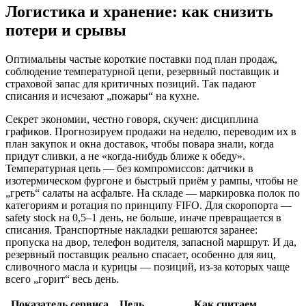
Логистика и хранение: как снизить
потери и срывы
Оптимальны частые короткие поставки под план продаж,
соблюдение температурной цепи, резервный поставщик и
страховой запас для критичных позиций. Так падают
списания и исчезают „пожары“ на кухне.
Секрет экономии, честно говоря, скучен: дисциплина
графиков. Прогнозируем продажи на неделю, переводим их в
план закупок и окна доставок, чтобы повара знали, когда
придут сливки, а не «когда-нибудь ближе к обеду».
Температурная цепь — без компромиссов: датчики в
изотермическом фургоне и быстрый приём у рампы, чтобы не
„греть“ салаты на асфальте. На складе — маркировка полок по
категориям и ротация по принципу FIFO. Для скоропорта —
safety stock на 0,5–1 день, не больше, иначе превращается в
списания. Транспортные накладки решаются заранее:
пропуска на двор, телефон водителя, запасной маршрут. И да,
резервный поставщик реально спасает, особенно для яиц,
сливочного масла и курицы — позиций, из-за которых чаще
всего „горит“ весь день.
Показатель сервиса
Цель
Как считаем