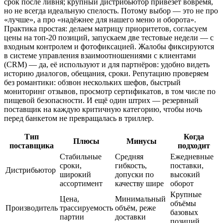
срок после ливня; крупный дистрибьютор привезёт вовремя,
но не всегда идеальную спелость. Потому выбор — это не про
«лучше», а про «надёжнее для нашего меню и оборота».
Практика простая: делаем матрицу приоритетов, согласуем
цены на топ-20 позиций, запускаем две тестовые недели — с
входным контролем и фотофиксацией. Жалобы фиксируются
в системе управления взаимоотношениями с клиентами
(CRM) — да, её используют и для партнёров: удобно видеть
историю диалогов, обещания, сроки. Репутацию проверяем
без романтики: обзвон нескольких шефов, быстрый
мониторинг отзывов, просмотр сертификатов, в том числе по
пищевой безопасности. И ещё один штрих — резервный
поставщик на каждую критичную категорию, чтобы ночь
перед банкетом не превращалась в триллер.
Тип
Когда
Плюсы
Минусы
поставщика
подходит
Стабильные
Средняя
Ежедневные
сроки,
гибкость,
поставки,
Дистрибьютор
широкий
допуски по
высокий
ассортимент
качеству шире
оборот
Крупные
Цена,
Минимальный
объёмы
Производитель
трассируемость
объём, реже
базовых
партии
доставки
позиций