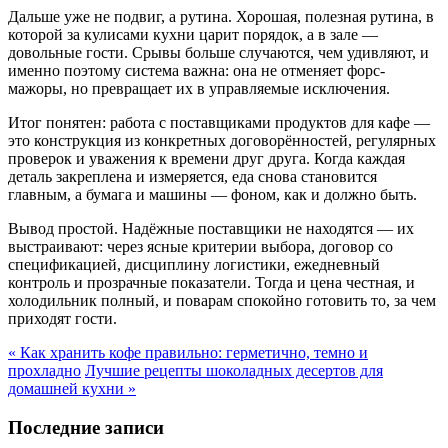
Дальше уже не подвиг, а рутина. Хорошая, полезная рутина, в
которой за кулисами кухни царит порядок, а в зале —
довольные гости. Срывы больше случаются, чем удивляют, и
именно поэтому система важна: она не отменяет форс-
мажоры, но превращает их в управляемые исключения.
Итог понятен: работа с поставщиками продуктов для кафе —
это конструкция из конкретных договорённостей, регулярных
проверок и уважения к времени друг друга. Когда каждая
деталь закреплена и измеряется, еда снова становится
главным, а бумага и машины — фоном, как и должно быть.
Вывод простой. Надёжные поставщики не находятся — их
выстраивают: через ясные критерии выбора, договор со
спецификацией, дисциплину логистики, ежедневный
контроль и прозрачные показатели. Тогда и цена честная, и
холодильник полный, и поварам спокойно готовить то, за чем
приходят гости.
« Как хранить кофе правильно: герметично, темно и
прохладно
Лучшие рецепты шоколадных десертов для
домашней кухни »
Последние записи