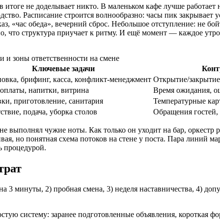
и в итоге не доделывает никто. В маленьком кафе лучше работает
водство. Расписание строится волнообразно: часы пик закрывает
каз, «час обеда», вечерний сброс. Небольшое отступление: не б
о, что структура приучает к ритму. И ещё момент — каждое утр
и и зоны ответственности на смене
Ключевые задачи
Конт
новка, брифинг, касса, конфликт-менеджмент
Открытие/закрытие,
оплаты, напитки, витрина
Время ожидания, о
вки, приготовление, санитария
Температурные кар
ствие, подача, уборка столов
Обращения гостей, 
е выполнял чужие ноты. Как только он уходит на бар, оркестр 
ая, но понятная схема потоков на стене у поста. Пара линий мар
ть процедурой.
трат
на 3 минуты, 2) пробная смена, 3) неделя наставничества, 4) до
остую систему: заранее подготовленные объявления, короткая ф