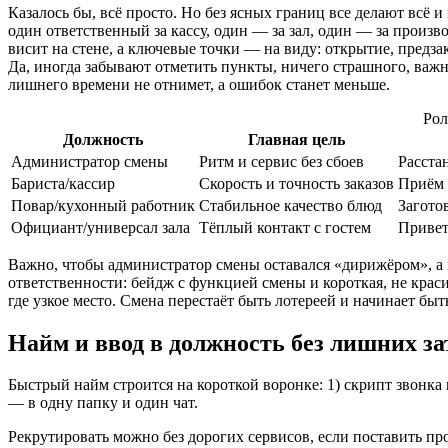
Казалось бы, всё просто. Но без ясных границ все делают всё 
один ответственный за кассу, один — за зал, один — за произ
висит на стене, а ключевые точки — на виду: открытие, предза
Да, иногда забывают отметить пункты, ничего страшного, важн
лишнего времени не отнимет, а ошибок станет меньше.
Рол
Должность
Главная цель
Администратор смены
Ритм и сервис без сбоев
Расста
Бариста/кассир
Скорость и точность заказов
Приём 
Повар/кухонный работник
Стабильное качество блюд
Загото
Официант/универсал зала
Тёплый контакт с гостем
Привет
Важно, чтобы администратор смены оставался «дирижёром», а н
ответственности: бейдж с функцией смены и короткая, не красив
где узкое место. Смена перестаёт быть лотереей и начинает бы
Найм и ввод в должность без лишних за
Быстрый найм строится на короткой воронке: 1) скрипт звонка 
— в одну папку и один чат.
Рекрутировать можно без дорогих сервисов, если поставить пр