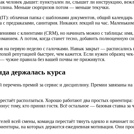
к человек дышит: пунктуален ли, слышит ли инструкцию, вежлив
циплина. Меньше сюрпризов потом — меньше текучки.
T): облачная папка с шаблонами документов, общий календарь
а с предзаказами, санитария. Никаких лекций на час. Маленьки
ениями с клиентами (CRM), но начинать можно с таблицы: имя, з
вниманием. А потом, когда станет тесно, добавить полноценную
ов на первую неделю с галочками. Навык закрыт — расписались н
лохой репутацией быстрее, чем кажется. Если нужен образец чек
у — чужие правила без вашей почвы не приживутся.
нда держалась курса
 перечень премий за сервис и дисциплину. Премии завязаны на
рестаёт расползаться. Хорошо работают два простых ориентира: 
ус тому, кто принял гостя. Всё остальное — базовая ставка за 
елей всей смены, команда перестаёт тянуть одеяло и начинает п
ориентиры, на которых держится ежедневная мотивация. Они про