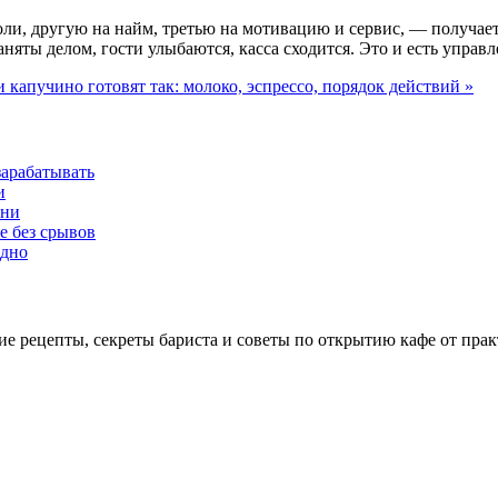
и, другую на найм, третью на мотивацию и сервис, — получается
няты делом, гости улыбаются, касса сходится. Это и есть управл
и капучино готовят так: молоко, эспрессо, порядок действий »
зарабатывать
и
хни
е без срывов
адно
ие рецепты, секреты бариста и советы по открытию кафе от пр