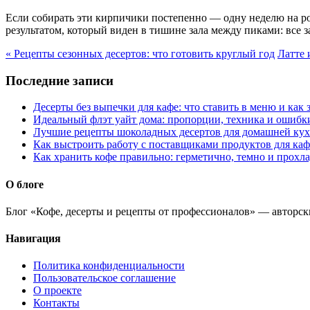
Если собирать эти кирпичики постепенно — одну неделю на рол
результатом, который виден в тишине зала между пиками: все за
« Рецепты сезонных десертов: что готовить круглый год
Латте 
Последние записи
Десерты без выпечки для кафе: что ставить в меню и как 
Идеальный флэт уайт дома: пропорции, техника и ошибк
Лучшие рецепты шоколадных десертов для домашней ку
Как выстроить работу с поставщиками продуктов для каф
Как хранить кофе правильно: герметично, темно и прохл
О блоге
Блог «Кофе, десерты и рецепты от профессионалов» — авторск
Навигация
Политика конфиденциальности
Пользовательское соглашение
О проекте
Контакты