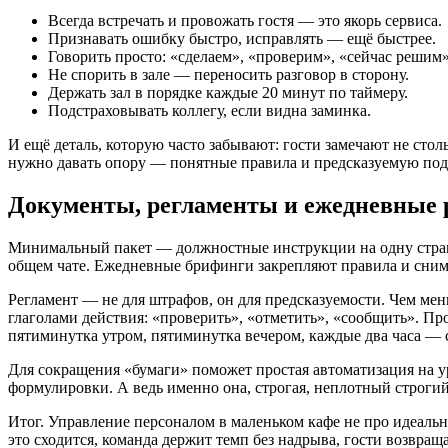
Всегда встречать и провожать гостя — это якорь сервиса.
Признавать ошибку быстро, исправлять — ещё быстрее.
Говорить просто: «сделаем», «проверим», «сейчас решим»
Не спорить в зале — переносить разговор в сторону.
Держать зал в порядке каждые 20 минут по таймеру.
Подстраховывать коллегу, если видна заминка.
И ещё деталь, которую часто забывают: гости замечают не столь
нужно давать опору — понятные правила и предсказуемую подде
Документы, регламенты и ежедневные 
Минимальный пакет — должностные инструкции на одну страниц
общем чате. Ежедневные брифинги закрепляют правила и сним
Регламент — не для штрафов, он для предсказуемости. Чем ме
глаголами действия: «проверить», «отметить», «сообщить». Пр
пятиминутка утром, пятиминутка вечером, каждые два часа — са
Для сокращения «бумаги» поможет простая автоматизация на 
формулировки. А ведь именно она, строгая, неплотный строги
Итог. Управление персоналом в маленьком кафе не про идеальн
это сходится, команда держит темп без надрыва, гости возвращ