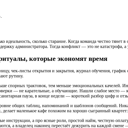
.
ко идеальность, сколько старание. Когда команда честно тянет в
ржку администратора. Тогда конфликт — это не катастрофа, а у
ритуалы, которые экономят время
у, чек-листы открытия и закрытия, журнал обучения, график от
ают рутину.
ньше спорных трактовок, тем меньше эмоциональных качелей. Ин
оверки — не карательные, а обучающие. Нашли слабое место — к
нитарная пауза, в конце недели — короткий разбор цифр и отзыв
уровне общих таблиц, напоминаний и шаблонов сообщений. Ника
й, делает маленькое кафе похожим на хорошо сыгранный квартет
ые инструкции, а про ясные роли, простой найм, честную оплату
аются, а владелец наконец перестаёт дежурить на каждой смене —