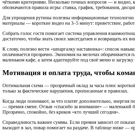
чёткими критериями. Несколько точных вопросов — и видно, ка
обозначаются правила игры: ставка, график, требования, дис
Для упрощения рутины полезны информационные технологии (I
материалы — короткие видео на 3–5 минут: приветствие, работ
Собрать голос гостя помогает система управления взаимоотнош
достаточно, чтобы знать своих завсегдатаев и возвращать их 
К слову, полезно вести «шпаргалку наставника»: список навык
оплачивается прозрачно. Экономия на мелочах оборачивается п
маленьком кафе, а затем адаптируйте под своё меню и загрузк
Мотивация и оплата труда, чтобы кома
Оптимальная схема — прозрачный оклад за часы плюс короткий
только за фактические нарушения, прописанные в правилах.
Когда люди понимают, за что платят дополнительно, энергия пе
— премия смене. Отзыв «спасибо за внимание» — маленький бон
Прозрачно, спокойно, без криков «кто лучший сегодня».
Справедливость важнее суммы. Если премия зависит от показат
выходит в зал, повар помогает на раздаче. В таблице ниже — 