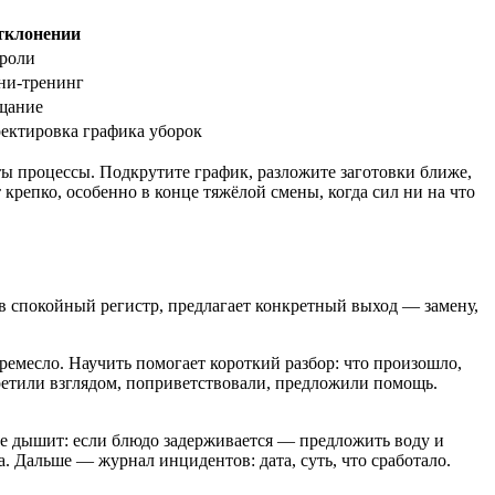
тклонении
 роли
ни-тренинг
ощание
ектировка графика уборок
ы процессы. Подкрутите график, разложите заготовки ближе,
 крепко, особенно в конце тяжёлой смены, когда сил ни на что
 в спокойный регистр, предлагает конкретный выход — замену,
 ремесло. Научить помогает короткий разбор: что произошло,
третили взглядом, поприветствовали, предложили помощь.
ее дышит: если блюдо задерживается — предложить воду и
а. Дальше — журнал инцидентов: дата, суть, что сработало.