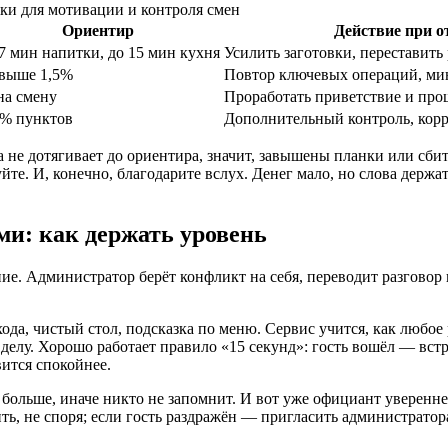
ки для мотивации и контроля смен
Ориентир
Действие при о
7 мин напитки, до 15 мин кухня
Усилить заготовки, переставить
выше 1,5%
Повтор ключевых операций, ми
на смену
Проработать приветствие и пр
% пунктов
Дополнительный контроль, корр
не дотягивает до ориентира, значит, завышены планки или сбит
те. И, конечно, благодарите вслух. Денег мало, но слова держат
ми: как держать уровень
ие. Администратор берёт конфликт на себя, переводит разговор
входа, чистый стол, подсказка по меню. Сервис учится, как любое
о делу. Хорошо работает правило «15 секунд»: гость вошёл — вс
вится спокойнее.
больше, иначе никто не запомнит. И вот уже официант уверенн
ть, не споря; если гость раздражён — пригласить администратор