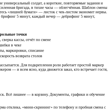
 не универсальный солдат, а короткие, повторяемые задания и
 усиленная бригада, в тихие часы — облегчённая. Шаблон смены
ойтесь «лишней бумаги» — листок с чек-листом экономит нервы.
о брифинг 5 минут, каждый вечер — дебрифинг 5 минут,
рольные точки
 сверка кассы, отчёт по смене
шибки в чеке
ты, маркировки, списание
скорость возврата столов
рассыпается. Для подкрепления роли работает простой маркер
кером — и всем ясно, куда движется заказ, кто встречает гостя,
пуск. Всё лишнее — в корзину. Документы, графики и обучение
орма отклика, «мини-скрининг» по телефону и пробная смена с