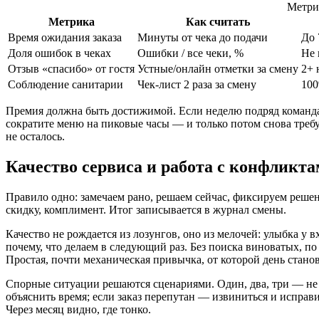
Метри
Метрика
Как считать
Время ожидания заказа
Минуты от чека до подачи
До 
Доля ошибок в чеках
Ошибки / все чеки, %
Не 
Отзыв «спасибо» от гостя
Устные/онлайн отметки за смену
2+ 
Соблюдение санитарии
Чек-лист 2 раза за смену
100
Премия должна быть достижимой. Если неделю подряд команда 
сократите меню на пиковые часы — и только потом снова требуй
не осталось.
Качество сервиса и работа с конфликта
Правило одно: замечаем рано, решаем сейчас, фиксируем решен
скидку, комплимент. Итог записывается в журнал смены.
Качество не рождается из лозунгов, оно из мелочей: улыбка у 
почему, что делаем в следующий раз. Без поиска виноватых, п
Простая, почти механическая привычка, от которой день стано
Спорные ситуации решаются сценариями. Один, два, три — не 
объяснить время; если заказ перепутан — извиниться и исправи
Через месяц видно, где тонко.