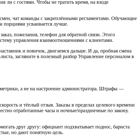
 ли с гостями. Чтобы не тратить время, на входе
 смен, чат команды с закреплёнными регламентами. Обучающие
ми порциями усваивается лучше.
аказ, пожелания, телефон для обратной связи. Этого
 систему управления взаимоотношениями с клиентами.
аставник и новичок, двигаемся дальше. И да, пробная смена
-листа, загляните в полезный разбор Управление персоналом в
 метрики, а не на настроение администратора. Штрафы —
скорость и тёплый отзыв. Заказы в пределах целевого времени
честно отработанные часы и ночные/праздничные по закону.
омогать друг другу: официант подхватывает поднос, бариста
стые, но дают понятную цель.