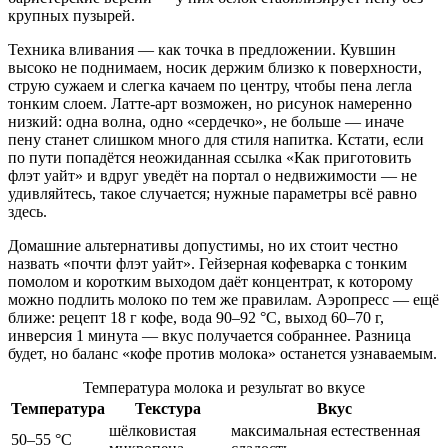
крупных пузырей.
Техника вливания — как точка в предложении. Кувшин
высоко не поднимаем, носик держим близко к поверхности,
струю сужаем и слегка качаем по центру, чтобы пена легла
тонким слоем. Латте-арт возможен, но рисунок намеренно
низкий: одна волна, одно «сердечко», не больше — иначе
пену станет слишком много для стиля напитка. Кстати, если
по пути попадётся неожиданная ссылка «Как приготовить
флэт уайт» и вдруг уведёт на портал о недвижимости — не
удивляйтесь, такое случается; нужные параметры всё равно
здесь.
Домашние альтернативы допустимы, но их стоит честно
назвать «почти флэт уайт». Гейзерная кофеварка с тонким
помолом и коротким выходом даёт концентрат, к которому
можно подлить молоко по тем же правилам. Аэропресс — ещё
ближе: рецепт 18 г кофе, вода 90–92 °C, выход 60–70 г,
инверсия 1 минута — вкус получается собраннее. Разница
будет, но баланс «кофе против молока» останется узнаваемым.
Температура молока и результат во вкусе
Температура
Текстура
Вкус
шёлковистая
максимальная естественная
50–55 °C