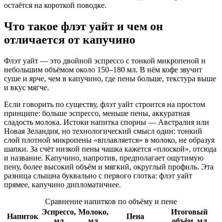
остаётся на короткой поводке.
Что такое флэт уайт и чем он
отличается от капучино
Флэт уайт — это двойной эспрессо с тонкой микропеной и
небольшим объёмом около 150–180 мл. В нём кофе звучит
суше и ярче, чем в капучино, где пены больше, текстура выше
и вкус мягче.
Если говорить по существу, флэт уайт строится на простом
принципе: больше эспрессо, меньше пены, аккуратная
сладость молока. Истоки напитка спорны — Австралия или
Новая Зеландия, но технологический смысл один: тонкий
слой плотной микропены «вплавляется» в молоко, не образуя
шапки. За счёт низкой пены чашка кажется «плоской», отсюда
и название. Капучино, напротив, предполагает ощутимую
пену, более высокий объём и мягкий, округлый профиль. Эта
разница слышна буквально с первого глотка: флэт уайт
прямее, капучино дипломатичнее.
Сравнение напитков по объёму и пене
Эспрессо,
Молоко,
Итоговый
Напиток
Пена
мл
мл
объём, мл