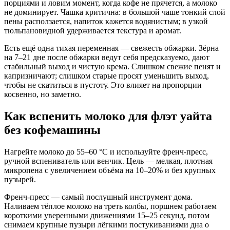
порциями и ловим момент, когда кофе не прячется, а молоко
не доминирует. Чашка критична: в большой чаше тонкий слой
пены расползается, напиток кажется водянистым; в узкой
тюльпановидной удерживается текстура и аромат.
Есть ещё одна тихая переменная — свежесть обжарки. Зёрна
на 7–21 дне после обжарки ведут себя предсказуемо, дают
стабильный выход и чистую крема. Слишком свежие пенят и
капризничают; слишком старые просят уменьшить выход,
чтобы не скатиться в пустоту. Это влияет на пропорции
косвенно, но заметно.
Как вспенить молоко для флэт уайта
без кофемашины
Нагрейте молоко до 55–60 °C и используйте френч-пресс,
ручной вспениватель или венчик. Цель — мелкая, плотная
микропена с увеличением объёма на 10–20% и без крупных
пузырей.
Френч-пресс — самый послушный инструмент дома.
Наливаем тёплое молоко на треть колбы, поршнем работаем
короткими уверенными движениями 15–25 секунд, потом
снимаем крупные пузыри лёгкими постукиваниями дна о