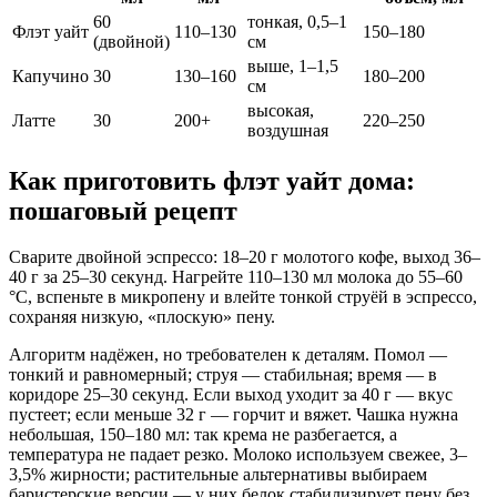
60
тонкая, 0,5–1
Флэт уайт
110–130
150–180
(двойной)
см
выше, 1–1,5
Капучино
30
130–160
180–200
см
высокая,
Латте
30
200+
220–250
воздушная
Как приготовить флэт уайт дома:
пошаговый рецепт
Сварите двойной эспрессо: 18–20 г молотого кофе, выход 36–
40 г за 25–30 секунд. Нагрейте 110–130 мл молока до 55–60
°C, вспеньте в микропену и влейте тонкой струёй в эспрессо,
сохраняя низкую, «плоскую» пену.
Алгоритм надёжен, но требователен к деталям. Помол —
тонкий и равномерный; струя — стабильная; время — в
коридоре 25–30 секунд. Если выход уходит за 40 г — вкус
пустеет; если меньше 32 г — горчит и вяжет. Чашка нужна
небольшая, 150–180 мл: так крема не разбегается, а
температура не падает резко. Молоко используем свежее, 3–
3,5% жирности; растительные альтернативы выбираем
баристерские версии — у них белок стабилизирует пену без