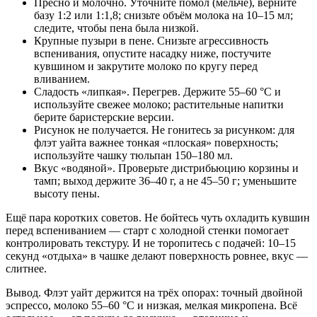
Пресно и молочно. Уточните помол (мельче), верните
базу 1:2 или 1:1,8; снизьте объём молока на 10–15 мл;
следите, чтобы пена была низкой.
Крупные пузыри в пене. Снизьте агрессивность
вспенивания, опустите насадку ниже, постучите
кувшином и закрутите молоко по кругу перед
вливанием.
Сладость «липкая». Перегрев. Держите 55–60 °C и
используйте свежее молоко; растительные напитки
берите баристерские версии.
Рисунок не получается. Не гонитесь за рисунком: для
флэт уайта важнее тонкая «плоская» поверхность;
используйте чашку тюльпан 150–180 мл.
Вкус «водяной». Проверьте дистрибьюцию корзины и
тамп; выход держите 36–40 г, а не 45–50 г; уменьшите
высоту пены.
Ещё пара коротких советов. Не бойтесь чуть охладить кувшин
перед вспениванием — старт с холодной стенки помогает
контролировать текстуру. И не торопитесь с подачей: 10–15
секунд «отдыха» в чашке делают поверхность ровнее, вкус —
слитнее.
Вывод. Флэт уайт держится на трёх опорах: точный двойной
эспрессо, молоко 55–60 °C и низкая, мелкая микропена. Всё