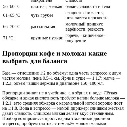
микропена
сладость
56–60 °C
плотная, мелкая
баланс сладости и тела
сладость снижается,
61–65 °C
чуть грубее
появляется плоскость
молочный привкус
66–70 °C
рассыпчатая
варёности, резкость
горечь, «кипячёное»
71 °C+
крупные пузыри
ощущение
Пропорции кофе и молока: какие
выбрать для баланса
База — отношение 1:2 по объёму: одна часть эспрессо к двум
частям молока, пена 0,5–1 см. Ярче и суше — 1:1,7; мягче —
1:2,3; объём чашки держим в диапазоне 150–180 мл.
Пропорции живут не в учебнике, а в зёрнах и воде. Лёгкая
обжарка и яркая кислотность требуют капли больше молока —
1:2,1, зато средняя обжарка с карамельной нотой хорошо поёт
на 1:1,8. Вода в эспрессо — немой дирижёр: слишком жёсткая
давит сладость, слишком мягкая делает вкус стеклянным.
Подбор компромисса прост: варим эталонный двойной
эспрессо, пробуем глоток, затем льём молоко малыми