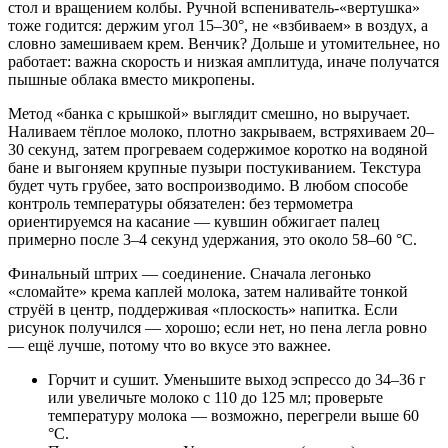
стол и вращением колбы. Ручной вспениватель-«вертушка»
тоже годится: держим угол 15–30°, не «взбиваем» в воздух, а
словно замешиваем крем. Венчик? Дольше и утомительнее, но
работает: важна скорость и низкая амплитуда, иначе получатся
пышные облака вместо микропены.
Метод «банка с крышкой» выглядит смешно, но выручает.
Наливаем тёплое молоко, плотно закрываем, встряхиваем 20–
30 секунд, затем прогреваем содержимое коротко на водяной
бане и выгоняем крупные пузыри постукиванием. Текстура
будет чуть грубее, зато воспроизводимо. В любом способе
контроль температуры обязателен: без термометра
ориентируемся на касание — кувшин обжигает палец
примерно после 3–4 секунд удержания, это около 58–60 °C.
Финальный штрих — соединение. Сначала легонько
«сломайте» крема каплей молока, затем наливайте тонкой
струёй в центр, поддерживая «плоскость» напитка. Если
рисунок получился — хорошо; если нет, но пена легла ровно
— ещё лучше, потому что во вкусе это важнее.
Горчит и сушит. Уменьшите выход эспрессо до 34–36 г
или увеличьте молоко с 110 до 125 мл; проверьте
температуру молока — возможно, перегрели выше 60
°C.