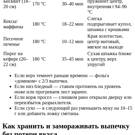
Бисквит (18–
пружинит центр,
170 °C
30–40 мин
20 см)
внутренняя t 94–96
°C
Слегка
Кексы/
180 °C
18–22 мин
подпрыгивает купол,
маффины
шпажка с крошками
Края золотистые,
Песочное
180 °C
10–12 мин
центр матовый,
печенье
мягкое на выходе
Пирог на
Сухая шпажка ближе
кефире (20–
180 °C
35–45 мин
к центру, верх
22 см)
упругий
Если верх темнеет раньше времени — фольга
«домиком» с 2/3 выпечки.
Если низ бледный — ставим противень на уровень
ниже или прогреваем лист заранее.
Если корж просел — слишком рано открыли дверцу или
переизбыток разрыхлителя.
Если сухо — в следующий раз уменьшить муку на 10–15
г или добавить ложку сметаны.
Как хранить и замораживать выпечку
без потери вкуса