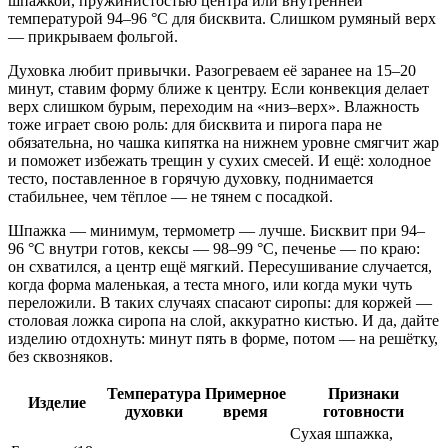
шпажкой, пружинистостью центра или внутренней
температурой 94–96 °C для бисквита. Слишком румяный верх
— прикрываем фольгой.
Духовка любит привычки. Разогреваем её заранее на 15–20
минут, ставим форму ближе к центру. Если конвекция делает
верх слишком бурым, переходим на «низ–верх». Влажность
тоже играет свою роль: для бисквита и пирога пара не
обязательна, но чашка кипятка на нижнем уровне смягчит жар
и поможет избежать трещин у сухих смесей. И ещё: холодное
тесто, поставленное в горячую духовку, поднимается
стабильнее, чем тёплое — не тянем с посадкой.
Шпажка — минимум, термометр — лучше. Бисквит при 94–
96 °C внутри готов, кексы — 98–99 °C, печенье — по краю:
он схватился, а центр ещё мягкий. Пересушивание случается,
когда форма маленькая, а теста много, или когда муки чуть
переложили. В таких случаях спасают сиропы: для коржей —
столовая ложка сиропа на слой, аккуратно кистью. И да, дайте
изделию отдохнуть: минут пять в форме, потом — на решётку,
без сквозняков.
Температура
Примерное
Признаки
Изделие
духовки
время
готовности
Сухая шпажка,