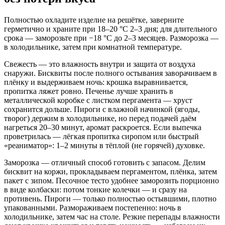
Полностью охладите изделие на решётке, заверните
герметично и храните при 18–20 °C 2–3 дня; для длительного
срока — заморозьте при −18 °C до 2–3 месяцев. Разморозка —
в холодильнике, затем при комнатной температуре.
Свежесть — это влажность внутри и защита от воздуха
снаружи. Бисквиты после полного остывания заворачиваем в
плёнку и выдерживаем ночь: крошка выравнивается,
пропитка ляжет ровно. Печенье лучше хранить в
металлической коробке с листком пергамента — хруст
сохранится дольше. Пироги с влажной начинкой (ягоды,
творог) держим в холодильнике, но перед подачей даём
нагреться 20–30 минут, аромат раскроется. Если выпечка
проветрилась — лёгкая пропитка сиропом или быстрый
«реаниматор»: 1–2 минуты в тёплой (не горячей) духовке.
Заморозка — отличный способ готовить с запасом. Делим
бисквит на коржи, прокладываем пергаментом, плёнка, затем
пакет с зипом. Песочное тесто удобнее заморозить порционно
в виде колбаски: потом тонкие колечки — и сразу на
противень. Пироги — только полностью остывшими, плотно
упакованными. Размораживаем постепенно: ночь в
холодильнике, затем час на столе. Резкие перепады влажности