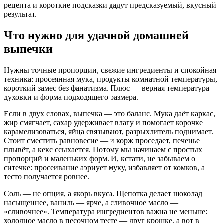
рецепта и короткие подсказки дадут предсказуемый, вкусный
результат.
Что нужно для удачной домашней
выпечки
Нужны точные пропорции, свежие ингредиенты и спокойная
техника: просеянная мука, продукты комнатной температуры,
короткий замес без фанатизма. Плюс — верная температура
духовки и форма подходящего размера.
Если в двух словах, выпечка — это баланс. Мука даёт каркас,
жир смягчает, сахар удерживает влагу и помогает корочке
карамелизоваться, яйца связывают, разрыхлитель поднимает.
Стоит сместить равновесие — и корж проседает, печенье
плывёт, а кекс ссыхается. Потому мы начинаем с простых
пропорций и маленьких форм. И, кстати, не забываем о
ситечке: просеивание аэриует муку, избавляет от комков, а
тесто получается ровнее.
Соль — не опция, а якорь вкуса. Щепотка делает шоколад
насыщеннее, ваниль — ярче, а сливочное масло —
«сливочнее». Температура ингредиентов важна не меньше:
холодное масло в песочном тесте — друг крошке, а вот в