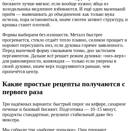
бисквите лучше мягкое, если вообще нужно; яйца из
холодильника медленнее взбиваются. И ещё один маленький
приём — вымешивать до объединения: как только мука
исчезла, пора остановиться, иначе глютен затянет структуру, и
крошка станет плотной.
Формы выбираем без излишеств. Металл быстрее
прогревается, стекло отдаёт тепло плавно, силикон прощает и
норовит пересушить низ, если духовка горячее заявленного.
Перед выпечкой форму смазываем тонко, дно застилаем
пергаментом. Дальше всё решает режим духовки: «низ–верх»
для равномерности, конвекция — только если уверены в
своей духовке, иначе верх подрумянится раньше, чем
пропечётся центр.
Какие простые рецепты получаются с
первого раза
Три надёжных варианта: быстрый пирог на кефире, сахарное
печенье и базовый бисквит. Подготовка — 10–15 минут,
продукты стандартные, результат стабильный даже без
миксера.
Мы собрали три «рабочие лошадки». Они прощают