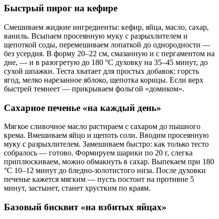
Быстрый пирог на кефире
Смешиваем жидкие ингредиенты: кефир, яйца, масло, сахар,
ваниль. Всыпаем просеянную муку с разрыхлителем и
щепоткой соды, перемешиваем лопаткой до однородности —
без усердия. В форму 20–22 см, смазанную и с пергаментом на
дне, — и в разогретую до 180 °C духовку на 35–45 минут, до
сухой шпажки. Теста хватает для простых добавок: горсть
ягод, мелко нарезанное яблоко, щепотка корицы. Если верх
быстрей темнеет — прикрываем фольгой «домиком».
Сахарное печенье «на каждый день»
Мягкое сливочное масло растираем с сахаром до пышного
крема. Вмешиваем яйцо и щепоть соли. Вводим просеянную
муку с разрыхлителем. Замешиваем быстро: как только тесто
собралось — готово. Формируем шарики по 20 г, слегка
приплюскиваем, можно обмакнуть в сахар. Выпекаем при 180
°C 10–12 минут до бледно-золотистого низа. После духовки
печенье кажется мягким — пусть постоит на противне 5
минут, застынет, станет хрустким по краям.
Базовый бисквит «на взбитых яйцах»