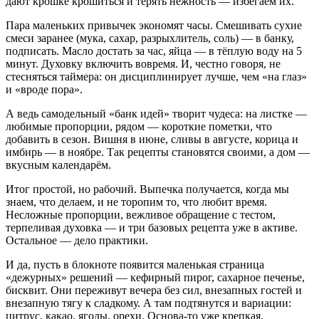
дают крошке крошиться и терять нежность — избегаем их.
Пара маленьких привычек экономят часы. Смешивать сухие
смеси заранее (мука, сахар, разрыхлитель, соль) — в банку,
подписать. Масло достать за час, яйца — в тёплую воду на 5
минут. Духовку включить вовремя. И, честно говоря, не
стесняться таймера: он дисциплинирует лучше, чем «на глаз»
и «вроде пора».
А ведь самодельный «банк идей» творит чудеса: на листке —
любимые пропорции, рядом — короткие пометки, что
добавить в сезон. Вишня в июне, сливы в августе, корица и
имбирь — в ноябре. Так рецепты становятся своими, а дом —
вкусным календарём.
Итог простой, но рабочий. Выпечка получается, когда мы
знаем, что делаем, и не торопим то, что любит время.
Несложные пропорции, вежливое обращение с тестом,
терпеливая духовка — и три базовых рецепта уже в активе.
Остальное — дело практики.
И да, пусть в блокноте появится маленькая страница
«дежурных» решений — кефирный пирог, сахарное печенье,
бисквит. Они переживут вечера без сил, внезапных гостей и
внезапную тягу к сладкому. А там подтянутся и вариации:
цитрус, какао, ягоды, орехи. Основа-то уже крепкая.