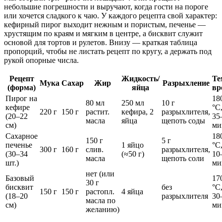
небольшие погрешности и выручают, когда гости на пороге
или хочется сладкого к чаю. У каждого рецепта свой характер:
кефирный пирог выходит нежным и пористым, печенье —
хрустящим по краям и мягким в центре, а бисквит служит
основой для тортов и рулетов. Внизу — краткая таблица
пропорций, чтобы не листать рецепт по кругу, а держать под
рукой опорные числа.
Рецепт
Жидкость/
Те
Мука
Сахар
Жир
Разрыхление
(форма)
яйца
вр
Пирог на
18
80 мл
250 мл
10 г
кефире
°C
220 г
150 г
растит.
кефира, 2
разрыхлителя,
(20–22
35
масла
яйца
щепоть соды
см)
ми
Сахарное
18
150 г
5 г
печенье
1 яйцо
°C
300 г
160 г
слив.
разрыхлителя,
(30–34
(≈50 г)
10
масла
щепоть соли
шт.)
ми
нет (или
Базовый
17
30 г
бисквит
без
°C
150 г
150 г
растопл.
4 яйца
(18–20
разрыхлителя
30
масла по
см)
ми
желанию)