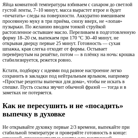
Яйца комнатной температуры взбиваем с сахаром до светлой
густой ленты, 7–10 минут, масса вырастет втрое и будет
«печатать» следы на поверхности. Аккуратно вмешиваем
просеянную муку в три приёма, снизу вверх, не «лопая»
пузырьки. По желанию вводим тонкой струйкой
растопленное остывшее масло. Переливаем в подготовленную
форму 18–20 см, выпекаем при 170 °C 30–40 минут, не
открывая дверцу первые 25 минут. Готовность — сухая
шпажка, края слегка отходят от формы. Остывает
перевёрнутым на решётке, потом — в плёнку на ночь: крошка
стабилизируется, режется ровно.
Кстати, подборку с идеями под разное настроение легко
сохранить в закладки под нейтральным ярлыком, например
«Простые рецепты выпечки для дома», чтобы не искать в
спешке. Пусть ссылка звучит обычной фразой — тогда и в
заметках не потеряется.
Как не пересушить и не «посадить»
выпечку в духовке
Не открывайте духовку первые 2/3 времени, выпекайте при
стабильной температуре и проверяйте готовность в конце: