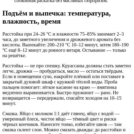
спокойная раскатка без масляных сюрпризов.
Подъём и выпечка: температура,
влажность, время
Расстойка при 24–26 °C и влажности 75–85% занимает 2–3
часа, до заметного увеличения и дрожжевого аромата без
кислоты. Выпекайте: 200–210 °C 10–12 минут, затем 180–190
°C ещё 8–12 минут до ровного янтаря. Остывание — только
на решётке.
Расстойка — не про спешку. Круассаны должны стать заметно
легче, дрожжи — пробудиться, масло — остаться твёрдым.
Если в помещении сухо, накройте плёнкой или поставьте в
закрытый духовой шкаф с кружкой тёплой воды. Проба
пальцем помогает: лёгкое касание на краю — вмятинка
медленно выравнивается. Быстро пружинит — рано. Не
возвращается — передержали, спасайте холодом на 10–15
минут.
Смазка. Яйцо с молоком 1:1 даёт глянец, яйцо с водой —
умеренный блеск, чистое яйцо — тёмный цвет и риски
чёрных кончиков. Нанесите тонко, избегайте швов — там
смазка склеит слои. Можно смазать дважды: до расстойки и