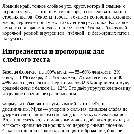
Ломкий край, тонкое слоёное ухо, хруст, который слышен с
первого укуса, — это не магия пекаря, а последовательность
строгих шагов. Секреты просты: точные пропорции, холодное
масло, терпение при турах и аккуратная расстойка. Когда все
четыре совпадают, круассан получается лёгким, с блестящей
корочкой, ровной внутренней «пчёлкой» и без жирных пятен
на бумаге.
Ингредиенты и пропорции для
слоёного теста
Базовая формула: на 100% муки — 55–60% жидкости, 2%
соли, 8–10% сахара, 2–3% дрожжей, 5% масла в тесто и 30–
45% масла для слоения. Берите масло 82,5% жирности и муку
средней силы с белком 11–12%. Это даёт упругую клейковину
и хрупкое слоение без расплывания.
Формулы избавляют от угадываний, зато требуют
дисциплины. Мука — умеренно сильная: слишком слабая не
удержит слои, слишком сильная даст жёсткую жевательность.
Вода или смесь воды с молоком: молоко добавляет румянец и
мягкость крошащейся крошки, но перебор снизит слоение.
Сахар тут не про сладость, а про цвет и брожение; больше