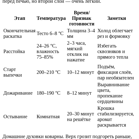
перед печью, но второй слой — очень лёгкий.
Время/
Этап
Температура
Признак
Заметки
готовности
Окончательная
Толщина 3–4
Холод облегчает
Тесто 6–8 °C
раскатка
мм
рез и формовку
2–3 часа,
24–26 °C,
Избегать
мягкий
Расстойка
влажность
сквозняков и
отклик на
75–85%
прямого тепла
нажатие
Подъём,
Старт
200–210 °C
10–12 минут
фиксация слоёв,
выпечки
пар необязателен
Выравнивание
цвета,
Дожаривание
180–190 °C
8–12 минут
пропекание
сердцевины
Крошка
20–30 минут
стабилизируется,
Остывание
Комнатная
на решётке
аромат
раскрывается
Домашние духовки коварны. Верх грозит подгореть раньше,