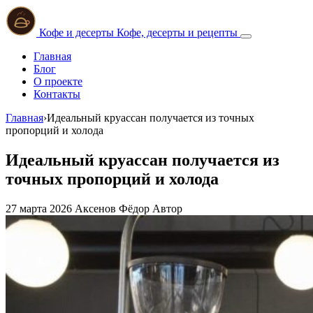
Кофе и десерты
Кофе, десерты и рецепты
Главная
Блог
О проекте
Контакты
Главная
›
Идеальный круассан получается из точных
пропорций и холода
Идеальный круассан получается из
точных пропорций и холода
27 марта 2026
Аксенов Фёдор
Автор