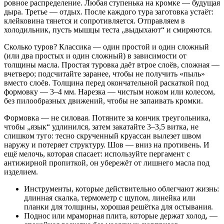
ровное распределение. Любая ступенька на кромке — будущая
дыра. Третье — отдых. После каждого тура заготовка устаёт:
клейковина тянется и сопротивляется. Отправляем в
холодильник, пусть мышцы теста „выдыхают“ и смиряются.
Сколько туров? Классика — один простой и один сложный
(или два простых и один сложный) в зависимости от
толщины масла. Простая туровка даёт втрое слоёв, сложная —
вчетверо; подсчитайте заранее, чтобы не получить «пыль»
вместо слоёв. Толщина перед окончательной раскаткой под
формовку — 3–4 мм. Нарезка — чистым ножом или колесом,
без пилообразных движений, чтобы не запаивать кромки.
Формовка — не силовая. Потяните за кончик треугольника,
чтобы „язык“ удлинился, затем закатайте 3–3,5 витка, не
слишком туго: тесно скрученный круассан вылезет швом
наружу и потеряет структуру. Шов — вниз на противень. И
ещё мелочь, которая спасает: используйте пергамент с
антижирной пропиткой, он убережёт от лишнего масла под
изделием.
Инструменты, которые действительно облегчают жизнь:
длинная скалка, термометр с щупом, линейка или
планки для толщины, хорошая решётка для остывания.
Поднос или мраморная плита, которые держат холод, —