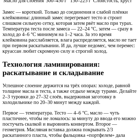
Масло для слоения
300–450 г
150–225 г
Слоистость, хруст
Замес — короткий. Только до соединения и слабой плёнки
клейковины: длинный замес перегревает тесто и строит
слишком сильную сетку, которая затем рвёт масло при турах.
Температура теста после замеса — 22–24 °C, затем — сразу в
холод до 4–6 °C минимум на 1–2 часа. За это время
клейковина расслабляется, влага распределяется, масло не тает
при первом раскатывании. И да, лучше недомес, чем перемес:
круассан любит скромную силу и строгий холод.
Технология ламинирования:
раскатывание и складывание
Успешное слоение держится на трёх опорах: холоде, равной
толщине масла и теста, а также отдыхе между турами. Делайте
2–3 туровки до 27–32 слоёв, выдерживая заготовку в
холодильнике по 20–30 минут между каждой.
Первое — температура. Тесто — 4–6 °C, масло — чуть
пластичнее, чтобы не ломалось: за минуту до ввода его можно
постучать скалкой и выровнять конвертом. Второе —
геометрия. Масляная вставка должна покрывать 2/3
раскатанного пласта, чтобы фальцовка «портфелем» дала