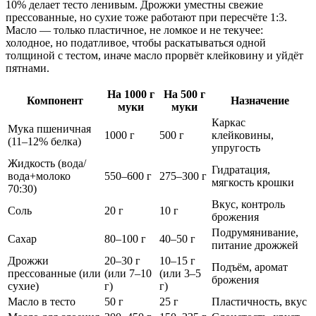
10% делает тесто ленивым. Дрожжи уместны свежие
прессованные, но сухие тоже работают при пересчёте 1:3.
Масло — только пластичное, не ломкое и не текучее:
холодное, но податливое, чтобы раскатываться одной
толщиной с тестом, иначе масло прорвёт клейковину и уйдёт
пятнами.
На 1000 г
На 500 г
Компонент
Назначение
муки
муки
Каркас
Мука пшеничная
1000 г
500 г
клейковины,
(11–12% белка)
упругость
Жидкость (вода/
Гидратация,
вода+молоко
550–600 г
275–300 г
мягкость крошки
70:30)
Вкус, контроль
Соль
20 г
10 г
брожения
Подрумянивание,
Сахар
80–100 г
40–50 г
питание дрожжей
Дрожжи
20–30 г
10–15 г
Подъём, аромат
прессованные (или
(или 7–10
(или 3–5
брожения
сухие)
г)
г)
Масло в тесто
50 г
25 г
Пластичность, вкус