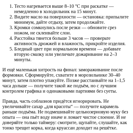
Тесто нагревается выше 8–10 °C при раскатке —
немедленно в холодильник на 15 минут.
Видите масло на поверхности — остановка: припылите
минимум, дайте отдыху, затем продолжайте.
Кромки сомкнулись после резки — обновите срез
ножом, не склеивайте слои.
Расстойка тянется больше 3 часов — проверьте
активность дрожжей и влажность, прикройте изделия.
Бледный цвет при нормальном времени — добавьте
вторую смазку или увеличьте дожаривание на 2–3
минуты.
И ещё маленькая хитрость на финал: замораживание после
формовки. Сформируйте, схватите в морозильнике 30–40
минут, затем плотно упакуйте. Позже расстаивайте на 1–1,5
часа дольше — получите такой же подъём, но с лучшим
контролем графика и одинаковыми партиями без суеты.
Правда, часть соблазнов придётся игнорировать. Не
увеличивайте сахар „для красоты“ — получите карамель
раньше подъёма. Не подмешивайте цельнозерновую муку без
опыта — она пьёт воду иначе и ломает чистое слоение. И не
доверяйте только таймеру: смотрите, щупайте, слушайте, как
тонко трещит корка, когда круассан доходит на решётке.