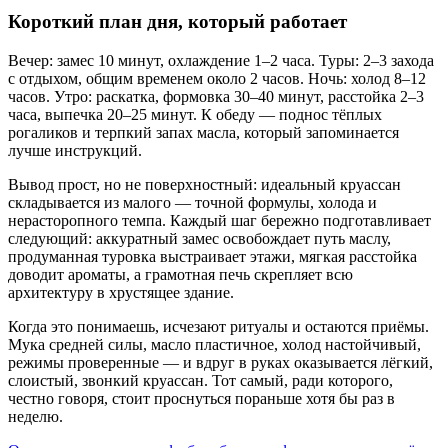
Короткий план дня, который работает
Вечер: замес 10 минут, охлаждение 1–2 часа. Туры: 2–3 захода
с отдыхом, общим временем около 2 часов. Ночь: холод 8–12
часов. Утро: раскатка, формовка 30–40 минут, расстойка 2–3
часа, выпечка 20–25 минут. К обеду — поднос тёплых
рогаликов и терпкий запах масла, который запоминается
лучше инструкций.
Вывод прост, но не поверхностный: идеальный круассан
складывается из малого — точной формулы, холода и
нерасторопного темпа. Каждый шаг бережно подготавливает
следующий: аккуратный замес освобождает путь маслу,
продуманная туровка выстраивает этажи, мягкая расстойка
доводит ароматы, а грамотная печь скрепляет всю
архитектуру в хрустящее здание.
Когда это понимаешь, исчезают ритуалы и остаются приёмы.
Мука средней силы, масло пластичное, холод настойчивый,
режимы проверенные — и вдруг в руках оказывается лёгкий,
слоистый, звонкий круассан. Тот самый, ради которого,
честно говоря, стоит проснуться пораньше хотя бы раз в
неделю.