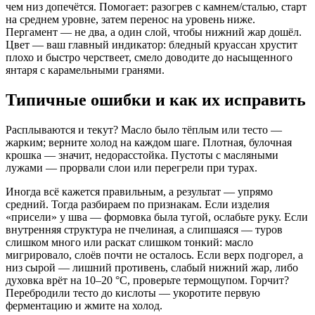
чем низ допечётся. Помогает: разогрев с камнем/сталью, старт
на среднем уровне, затем перенос на уровень ниже.
Пергамент — не два, а один слой, чтобы нижний жар дошёл.
Цвет — ваш главный индикатор: бледный круассан хрустит
плохо и быстро черствеет, смело доводите до насыщенного
янтаря с карамельными гранями.
Типичные ошибки и как их исправить
Расплываются и текут? Масло было тёплым или тесто —
жарким; верните холод на каждом шаге. Плотная, булочная
крошка — значит, недорасстойка. Пустоты с масляными
лужами — прорвали слои или перегрели при турах.
Иногда всё кажется правильным, а результат — упрямо
средний. Тогда разбираем по признакам. Если изделия
«присели» у шва — формовка была тугой, ослабьте руку. Если
внутренняя структура не пчелиная, а слипшаяся — туров
слишком много или раскат слишком тонкий: масло
мигрировало, слоёв почти не осталось. Если верх подгорел, а
низ сырой — лишний противень, слабый нижний жар, либо
духовка врёт на 10–20 °C, проверьте термощупом. Горчит?
Перебродили тесто до кислоты — укоротите первую
ферментацию и жмите на холод.